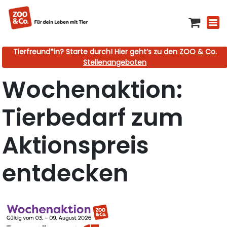
Tierfreund*in? Starte durch! Hier geht’s zu den
ZOO & Co.
Stellenangeboten
Wochenaktion:
Tierbedarf zum
Aktionspreis
entdecken