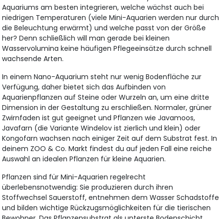
Aquariums am besten integrieren, welche wächst auch bei
niedrigen Temperaturen (viele Mini-Aquarien werden nur durc
die Beleuchtung erwärmt) und welche passt von der Größe
her? Denn schließlich will man gerade bei kleinen
Wasservolumina keine häufigen Pflegeeinsätze durch schnell
wachsende Arten.
In einem Nano-Aquarium steht nur wenig Bodenfläche zur
Verfügung, daher bietet sich das Aufbinden von
Aquarienpflanzen auf Steine oder Wurzeln an, um eine dritte
Dimension in der Gestaltung zu erschließen. Normaler, grüner
Zwirnfaden ist gut geeignet und Pflanzen wie Javamoos,
Javafarn (die Variante Windelov ist zierlich und klein) oder
Kongofarn wachsen nach einiger Zeit auf dem Substrat fest. In
deinem ZOO & Co. Markt findest du auf jeden Fall eine reiche
Auswahl an idealen Pflanzen für kleine Aquarien.
Pflanzen sind für Mini-Aquarien regelrecht
überlebensnotwendig: Sie produzieren durch ihren
Stoffwechsel Sauerstoff, entnehmen dem Wasser Schadstoff
und bilden wichtige Rückzugsmöglichkeiten für die tierischen
Bewohner. Das Pflanzensubstrat als unterste Bodenschicht