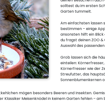
deinen Besuchern auch 
solltest du im ersten Sc
Garten tummelt.
Am einfachsten lassen 
bestimmen – einige Apps
ansonsten hilft ein Blic
du fragst deinen ZOO & C
Auswahl des passenden F
Grob lassen sich die hä
einteilen: Körnerfresse
Körnerfresser wie der Z
Streufutter, das haupts
Sonnenblumenkernen od
otkehlchen mögen besonders Beeren und Insekten. Gemisc
der Klassiker Meisenknödel in keinem Garten fehlen – am 