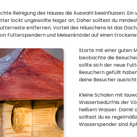
leichte Reinigung des Hauses die Auswahl beeinflussen. Ei
ter lockt ungewollte Nager an. Daher solltest du mindest
Futterreste entfernen. Vorteil des Häuschens ist das Dac
on Futterspendern und Meisenknödel auf einen trockenen
Starte mit einer guten 
beobachte die Besucher
sollte sich der neue Fu
Besuchern gefüllt haben,
deine Besucher ausricht
Kleine Schalen mit lauw
Wasserbedürfnis der Vöge
heißem Wasser. Damit d
solltest du es regelmäßi
Wasserspender sind Äpf