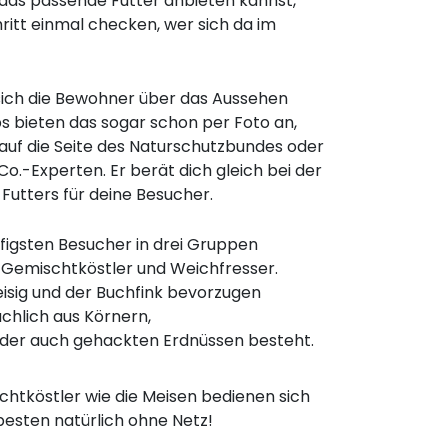
das passende Futter anbieten kannst,
hritt einmal checken, wer sich da im
sich die Bewohner über das Aussehen
 bieten das sogar schon per Foto an,
k auf die Seite des Naturschutzbundes oder
o.-Experten. Er berät dich gleich bei der
utters für deine Besucher.
ufigsten Besucher in drei Gruppen
r, Gemischtköstler und Weichfresser.
eisig und der Buchfink bevorzugen
ächlich aus Körnern,
er auch gehackten Erdnüssen besteht.
htköstler wie die Meisen bedienen sich
besten natürlich ohne Netz!