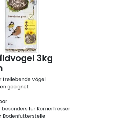
ildvogel 3kg
h
ür freilebende Vögel
hen geeignet
bar
 - besonders für Körnerfresser
 Bodenfutterstelle