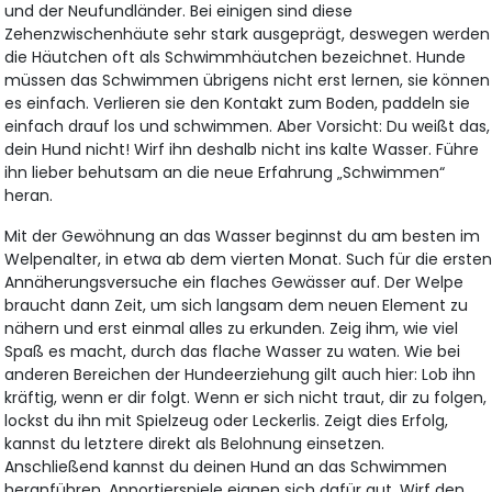
und der Neufundländer. Bei einigen sind diese
Zehenzwischenhäute sehr stark ausgeprägt, deswegen werden
die Häutchen oft als Schwimmhäutchen bezeichnet. Hunde
müssen das Schwimmen übrigens nicht erst lernen, sie können
es einfach. Verlieren sie den Kontakt zum Boden, paddeln sie
einfach drauf los und schwimmen. Aber Vorsicht: Du weißt das,
dein Hund nicht! Wirf ihn deshalb nicht ins kalte Wasser. Führe
ihn lieber behutsam an die neue Erfahrung „Schwimmen“
heran.
Mit der Gewöhnung an das Wasser beginnst du am besten im
Welpenalter, in etwa ab dem vierten Monat. Such für die erste
Annäherungsversuche ein flaches Gewässer auf. Der Welpe
braucht dann Zeit, um sich langsam dem neuen Element zu
nähern und erst einmal alles zu erkunden. Zeig ihm, wie viel
Spaß es macht, durch das flache Wasser zu waten. Wie bei
anderen Bereichen der Hundeerziehung gilt auch hier: Lob ihn
kräftig, wenn er dir folgt. Wenn er sich nicht traut, dir zu folgen,
lockst du ihn mit Spielzeug oder Leckerlis. Zeigt dies Erfolg,
kannst du letztere direkt als Belohnung einsetzen.
Anschließend kannst du deinen Hund an das Schwimmen
heranführen. Apportierspiele eignen sich dafür gut. Wirf den